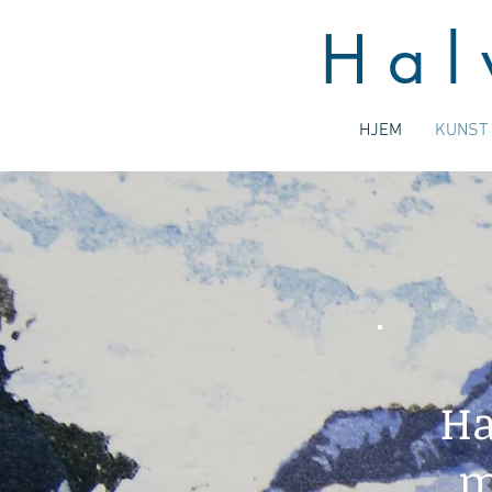
H a l 
HJEM
KUNST
Ha
m