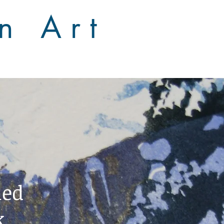
 n A r t
med
k.