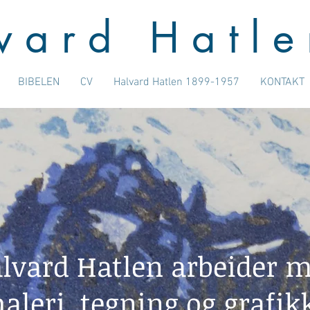
v a r d H a t l e
BIBELEN
CV
Halvard Hatlen 1899-1957
KONTAKT
lvard Hatlen arbeider 
aleri, tegning og grafik